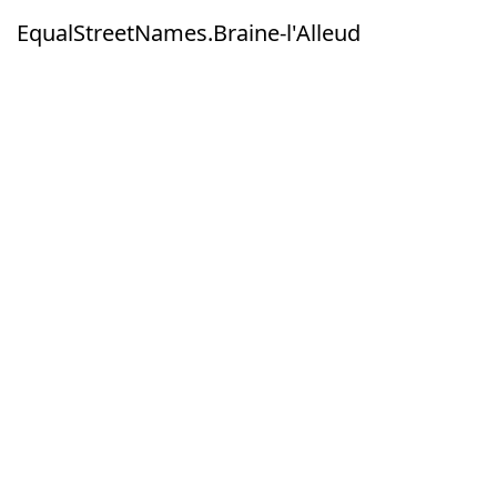
EqualStreetNames.Braine-l'Alleud
EqualStreetNames.Braine-l'Alleud